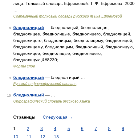
лицо. Толковый словарь Ефремовой. Т. Ф. Ефремова. 2000
…
Современный толковый словарь русского языка Ефремовой
бледнолицый
— бледнолицый, бледнолицая,
8
бледнолицее, бледнолицые, бледнолицего, бледнолицей,
бледнолицего, бледнолицых, бледнолицему, бледнолицей,
бледнолицему, бледнолицым, бледнолицый, бледнолицую,
бледнолицее, бледнолицые, бледнолицего,
бледнолицую,&#8230; …
Формы слов
бледнолицый
— бледнол ицый …
9
Русский орфографический словарь
бледнолицый
— …
10
Орфографический словарь русского языка
Страницы
Следующая
→
1
2
3
4
5
6
7
8
9
10
11
12
13