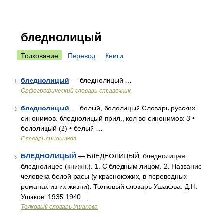
бледнолицый
Толкование
Перевод
Книги
бледнолицый
— бледнолицый …
1
Орфографический словарь-справочник
бледнолицый
— белый, белолицый Словарь русских
2
синонимов. бледнолицый прил., кол во синонимов: 3 •
белолицый (2) • белый …
Словарь синонимов
БЛЕДНОЛИЦЫЙ
— БЛЕДНОЛИЦЫЙ, бледнолицая,
3
бледнолицее (книжн.). 1. С бледным лицом. 2. Название
человека белой расы (у краснокожих, в переводных
романах из их жизни). Толковый словарь Ушакова. Д.Н.
Ушаков. 1935 1940 …
Толковый словарь Ушакова