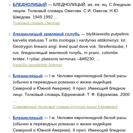
БЛЕДНОЛИЦЫЙ
— БЛЕДНОЛИЦЫЙ, ая, ее; иц. С бледным
4
лицом. Толковый словарь Ожегова. С.И. Ожегов, Н.Ю.
Шведова. 1949 1992 …
Толковый словарь Ожегова
бледнолицый земляной голубь
— blyškiaveidis putpelinis
5
karvelis statusas T sritis zoologija | vardynas atitikmenys: lot.
Geotrygon linearis angl. lined quail dove vok. Streifentaube, f
rus. бледнолицый земляной голубь, m pranc. colombe
bridée, f ryšiai: platesnis terminas –&#8230; …
Paukščių pavadinimų žodynas
Бледнолицый
— I м. Человек европеоидной белой расы
6
(обычно в переводных романах о жизни индейцев
Северной и Южной Америки). II прил. Имеющий бледное
лицо. Толковый словарь Ефремовой. Т. Ф. Ефремова. 2000
…
Современный толковый словарь русского языка Ефремовой
Бледнолицый
— I м. Человек европеоидной белой расы
7
(обычно в переводных романах о жизни индейцев
Северной и Южной Америки). II прил. Имеющий бледное